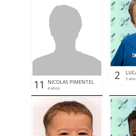
2
LUC
5 ano
11
NICOLAS PIMENTEL
4 anos