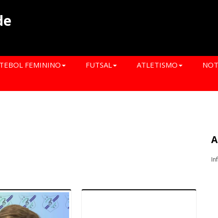
de
TEBOL FEMININO
FUTSAL
ATLETISMO
NOT
A
In