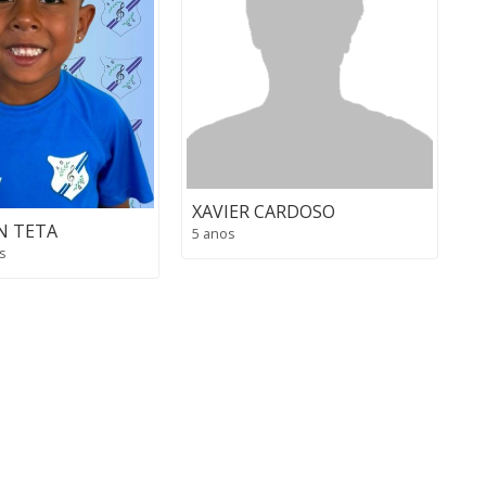
XAVIER CARDOSO
N TETA
5 anos
s