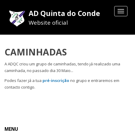
AD Quinta do Conde
Toggle
navigat
Website oficial
CAMINHADAS
A ADQC criou um grupo de caminhadas, tendo já realizado uma
caminhada, no passado dia 30 Maio...
Podes fazer já a tua
pré-inscrição
no grupo e entraremos em
contacto contigo.
MENU