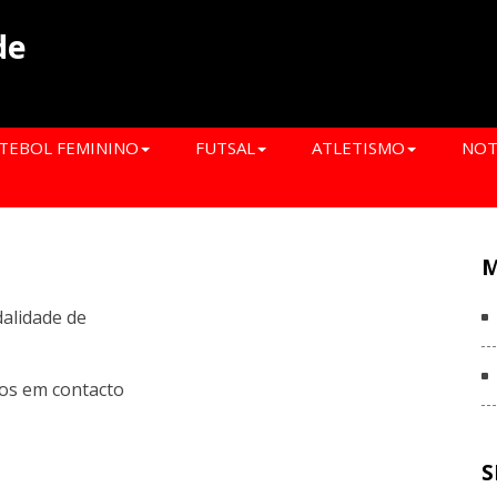
de
TEBOL FEMININO
FUTSAL
ATLETISMO
NOT
dalidade de
os em contacto
S