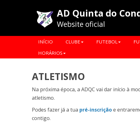
AD Quinta do Con
Website oficial
INÍCIO
CLUBE
FUTEBOL
FU
HORÁRIOS
ATLETISMO
Na próxima época, a ADQC vai dar início à mo
atletismo.
Podes fazer já a tua
pré-inscrição
e entrarem
contigo.